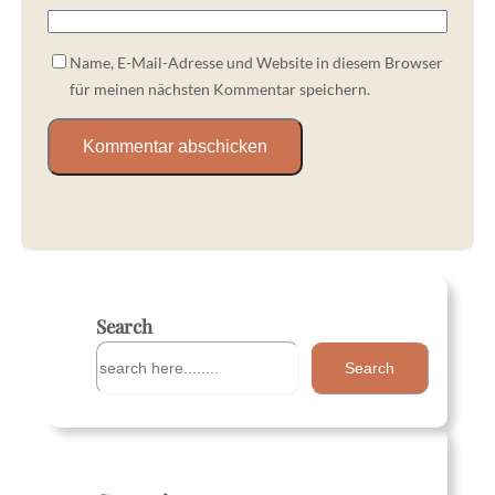
Name, E-Mail-Adresse und Website in diesem Browser
für meinen nächsten Kommentar speichern.
Search
S
Search
u
c
h
e
n