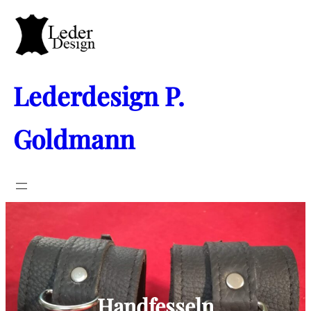
Zum
Inhalt
springen
Lederdesign P.
Goldmann
Handfesseln