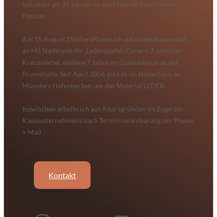
seit mehr als 35 Jahren ist das Material Leder meine
Passion.
Am 15.August 1990 eröffnete ich auf einem Bauernhof
an MS Stadtrand die „Lederquelle“. Danach 7 Jahre im
Kreuzviertel, weitere 7 Jahre im Glaspavillion an der
Promenade. Seit April 2006 geht es im Hinterhaus an
Münsters Hafenbecken um das Material LEDER.
Inzwischen arbeite ich aus Altersgründen im Zuge des
Kleinunternehmens nach Terminvereinbarung per Phone
+ Mail .
Kontakt